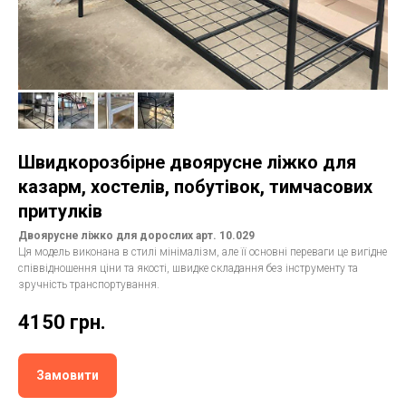
Швидкорозбірне двоярусне ліжко для
казарм, хостелів, побутівок, тимчасових
притулків
Двоярусне ліжко для дорослих арт. 10.029
Ця модель виконана в стилі мінімалізм, але її основні переваги це вигідне
співвідношення ціни та якості, швидке складання без інструменту та
зручність транспортування.
4150
грн.
Замовити