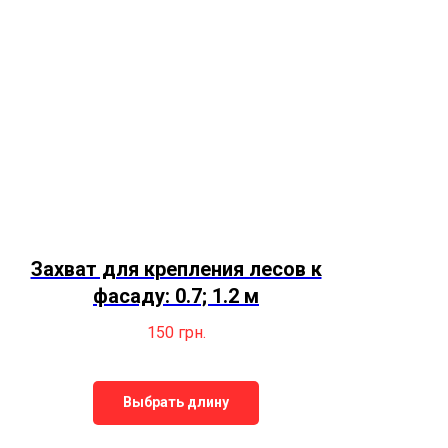
Захват для крепления лесов к
фасаду: 0.7; 1.2 м
150
грн.
Выбрать длину